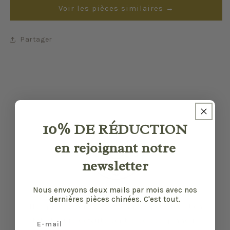
Voir les pièces similaires →
Partager
10%
DE RÉDUCTION
en rejoignant notre
newsletter
Nous envoyons deux mails par mois avec nos
dernières pièces chinées. C'est tout.
Nos pièces sont sélectionnées pour leur bon
Email
état et leurs défauts sont précisés quand il y