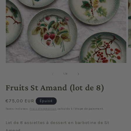
O
le
m
2
Ouvrir
d
le
u
média
de
1
/
4
f
1
m
dans
Fruits St Amand (lot de 8)
une
fenêtre
modale
Prix
€75,00 EUR
Épuisé
habituel
Taxes incluses.
Frais d'expédition
calculés à l'étape de paiement.
Lot de 8 assiettes à dessert en barbotine de St
Amand