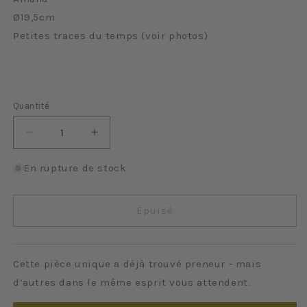
Ø19,5cm
Petites traces du temps (voir photos)
Quantité
Quantité
Réduire
Augmenter
la
la
quantité
quantité
En rupture de stock
de
de
Fruits
Fruits
St
St
Épuisé
Amand
Amand
(lot
(lot
de
de
Cette pièce unique a déjà trouvé preneur - mais
8)
8)
d’autres dans le même esprit vous attendent.