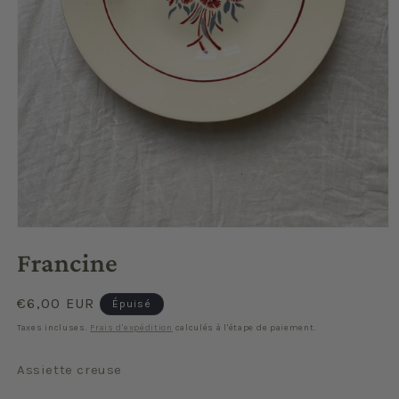
Ouvrir
le
Francine
média
1
dans
une
Prix
€6,00 EUR
Épuisé
fenêtre
habituel
modale
Taxes incluses.
Frais d'expédition
calculés à l'étape de paiement.
Assiette creuse