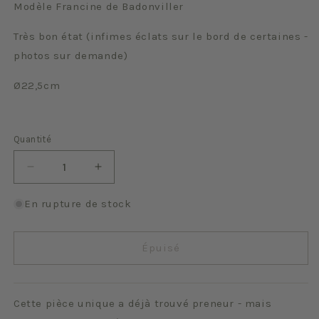
Modèle Francine de Badonviller
Très bon état (infimes éclats sur le bord de certaines -
photos sur demande)
Ø22,5cm
Quantité
Quantité
Réduire
Augmenter
la
la
quantité
quantité
En rupture de stock
de
de
Francine
Francine
Épuisé
Cette pièce unique a déjà trouvé preneur - mais