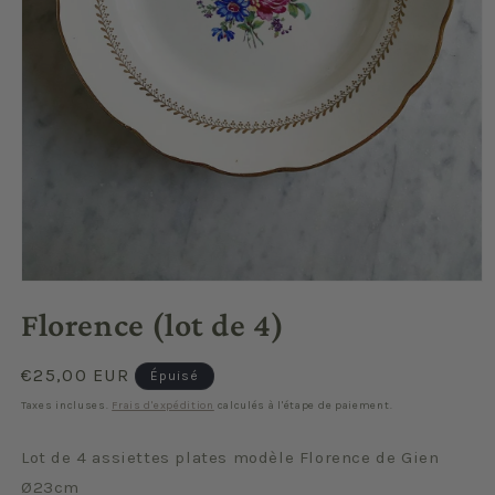
Ouvrir
le
Florence (lot de 4)
média
1
dans
une
Prix
€25,00 EUR
Épuisé
fenêtre
habituel
modale
Taxes incluses.
Frais d'expédition
calculés à l'étape de paiement.
Lot de 4 assiettes plates modèle Florence de Gien
Ø23cm