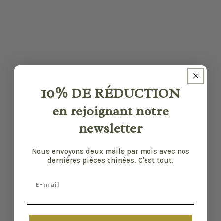
10%
DE RÉDUCTION
en rejoignant notre
newsletter
Nous envoyons deux mails par mois avec nos
Nos pièces sont sélectionnées pour leur bon
dernières pièces chinées. C'est tout.
état et leurs défauts sont précisés quand il y
Email
en a. Malgré tout, elles ont vécu d'autres vies
et certaines traces du temps peuvent nous
échapper.