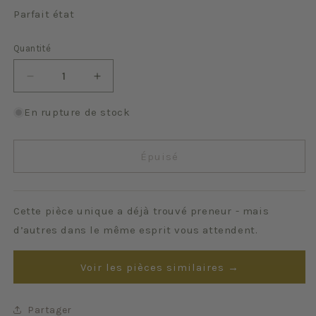
Parfait état
Quantité
Quantité
Réduire
Augmenter
la
la
quantité
quantité
En rupture de stock
de
de
Florence
Florence
(lot
(lot
Épuisé
de
de
4)
4)
Cette pièce unique a déjà trouvé preneur - mais
d’autres dans le même esprit vous attendent.
Voir les pièces similaires →
Partager