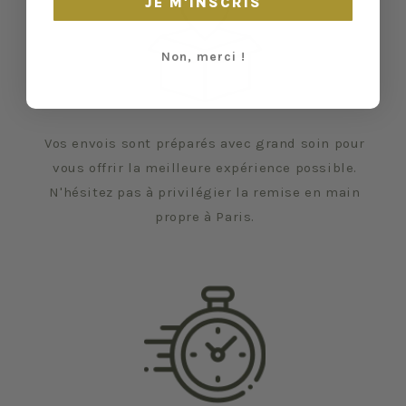
JE M'INSCRIS
Non, merci !
Vos envois sont préparés avec grand soin pour
vous offrir la meilleure expérience possible.
N'hésitez pas à privilégier la remise en main
propre à Paris.