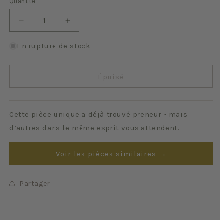
Quantité
Quantité
Réduire
Augmenter
la
la
quantité
quantité
En rupture de stock
de
de
Flocon
Flocon
parme
parme
Épuisé
Cette pièce unique a déjà trouvé preneur - mais
d’autres dans le même esprit vous attendent.
Voir les pièces similaires →
Partager