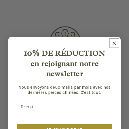
10%
DE RÉDUCTION
en rejoignant notre
newsletter
Nos pièces sont sélectionnées pour leur bon
état et leurs défauts sont précisés quand il y
Nous envoyons deux mails par mois avec nos
en a. Malgré tout, elles ont vécu d'autres vies
dernières pièces chinées. C'est tout.
et certaines traces du temps peuvent nous
Email
échapper.