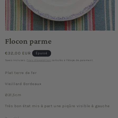
Ouvrir
le
Flocon parme
média
1
dans
une
Prix
€32,00 EUR
Épuisé
fenêtre
habituel
modale
Taxes incluses.
Frais d'expédition
calculés à l'étape de paiement.
Plat terre de fer
Vieillard Bordeaux
Ø31,5cm
Très bon état mis à part une piqûre visible à gauche