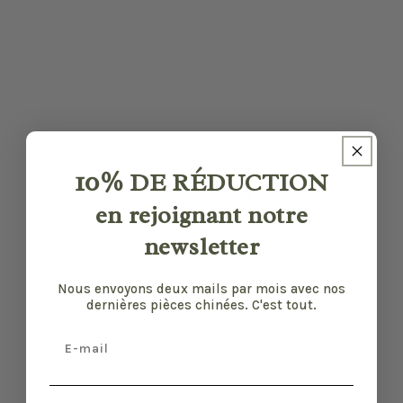
10%
DE RÉDUCTION
en rejoignant notre
newsletter
Nos pièces sont sélectionnées pour leur bon
Nous envoyons deux mails par mois avec nos
état et leurs défauts sont précisés quand il y
dernières pièces chinées. C'est tout.
en a. Malgré tout, elles ont vécu d'autres vies
Email
et certaines traces du temps peuvent nous
échapper.