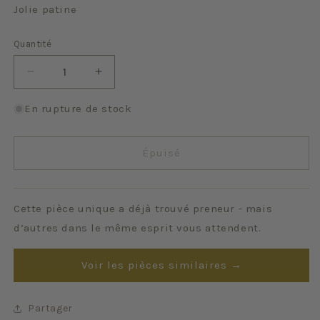
Jolie patine
Quantité
Quantité
Réduire
Augmenter
la
la
quantité
quantité
En rupture de stock
de
de
Etoile
Etoile
Épuisé
Cette pièce unique a déjà trouvé preneur - mais
d’autres dans le même esprit vous attendent.
Voir les pièces similaires →
Partager