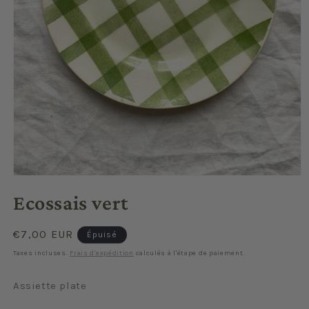
Ouvrir
le
Ecossais vert
média
1
dans
une
Prix
€7,00 EUR
Épuisé
fenêtre
habituel
modale
Taxes incluses.
Frais d'expédition
calculés à l'étape de paiement.
Assiette plate