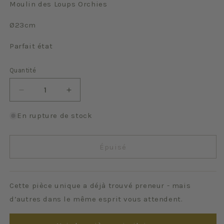
Moulin des Loups Orchies
Ø23cm
Parfait état
Quantité
Quantité
Réduire
Augmenter
la
la
quantité
quantité
En rupture de stock
de
de
Ecossais
Ecossais
vert
vert
Épuisé
Cette pièce unique a déjà trouvé preneur - mais
d’autres dans le même esprit vous attendent.