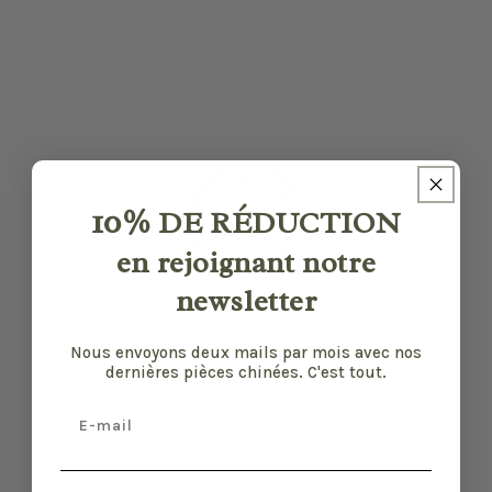
10%
DE RÉDUCTION
en rejoignant notre
newsletter
Nos pièces sont sélectionnées pour leur bon
Nous envoyons deux mails par mois avec nos
état et leurs défauts sont précisés quand il y
dernières pièces chinées. C'est tout.
en a. Malgré tout, elles ont vécu d'autres vies
Email
et certaines traces du temps peuvent nous
échapper.