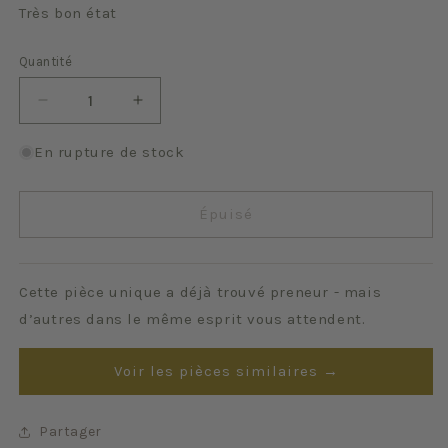
Très bon état
Quantité
Quantité
Réduire
Augmenter
la
la
quantité
quantité
En rupture de stock
de
de
Divona
Divona
(lot
(lot
Épuisé
de
de
12
12
+
+
Cette pièce unique a déjà trouvé preneur - mais
plat)
plat)
d’autres dans le même esprit vous attendent.
Voir les pièces similaires →
Partager