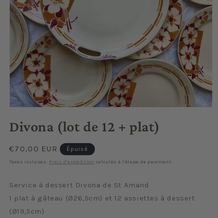
Ouvrir
le
Divona (lot de 12 + plat)
média
1
dans
une
Prix
€70,00 EUR
Épuisé
fenêtre
habituel
modale
Taxes incluses.
Frais d'expédition
calculés à l'étape de paiement.
Service à dessert Divona de St Amand
1 plat à gâteau (Ø26,5cm) et 12 assiettes à dessert
(Ø19,5cm)