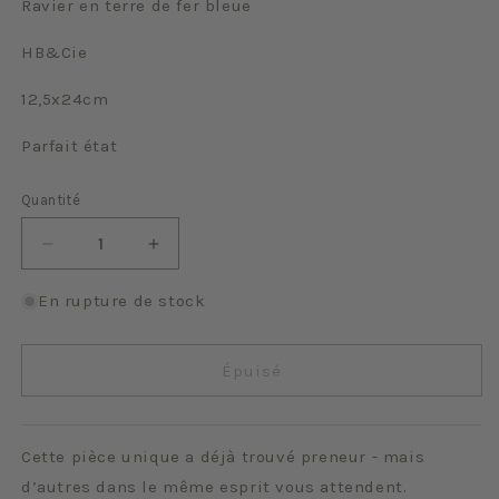
Ravier en terre de fer bleue
HB&Cie
12,5x24cm
Parfait état
Quantité
Quantité
Réduire
Augmenter
la
la
quantité
quantité
En rupture de stock
de
de
Couronne
Couronne
Épuisé
Cette pièce unique a déjà trouvé preneur - mais
d’autres dans le même esprit vous attendent.