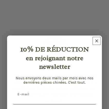
10%
DE RÉDUCTION
en rejoignant notre
newsletter
Nos pièces sont sélectionnées pour leur bon
Nous envoyons deux mails par mois avec nos
état et leurs défauts sont précisés quand il y
dernières pièces chinées. C'est tout.
en a. Malgré tout, elles ont vécu d'autres vies
Email
et certaines traces du temps peuvent nous
échapper.