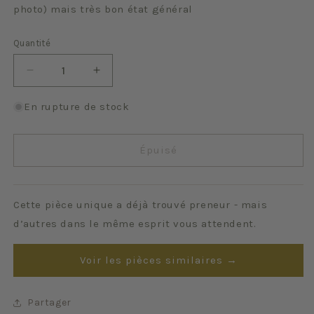
photo) mais très bon état général
Quantité
Quantité
Réduire
Augmenter
la
la
quantité
quantité
En rupture de stock
de
de
Cordes
Cordes
Épuisé
Cette pièce unique a déjà trouvé preneur - mais
d’autres dans le même esprit vous attendent.
Voir les pièces similaires →
Partager