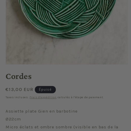
Ouvrir
le
Cordes
média
1
dans
une
Prix
€13,00 EUR
Épuisé
fenêtre
habituel
modale
Taxes incluses.
Frais d'expédition
calculés à l'étape de paiement.
Assiette plate Gien en barbotine
Ø22cm
Micro éclats et ombre sombre (visible en bas de la