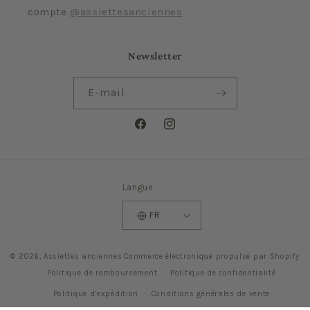
compte
@assiettesanciennes
Newsletter
E-mail
Facebook
Instagram
Langue
FR
© 2026,
Assiettes anciennes
Commerce électronique propulsé par Shopify
Politique de remboursement
Politique de confidentialité
Politique d’expédition
Conditions générales de vente