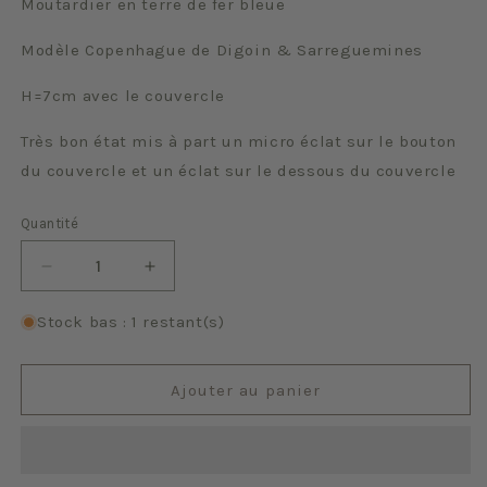
Moutardier en terre de fer bleue
Modèle Copenhague de Digoin & Sarreguemines
H=7cm avec le couvercle
Très bon état mis à part un micro éclat sur le bouton
du couvercle et un éclat sur le dessous du couvercle
Quantité
Quantité
Réduire
Augmenter
la
la
quantité
quantité
Stock bas : 1 restant(s)
de
de
Copenhague
Copenhague
Ajouter au panier