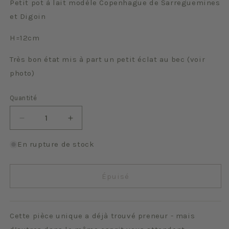
Petit pot à lait modèle Copenhague de Sarreguemines
et Digoin
H=12cm
Très bon état mis à part un petit éclat au bec (voir
photo)
Quantité
Quantité
Réduire
Augmenter
la
la
quantité
quantité
En rupture de stock
de
de
Copenhague
Copenhague
Épuisé
Cette pièce unique a déjà trouvé preneur - mais