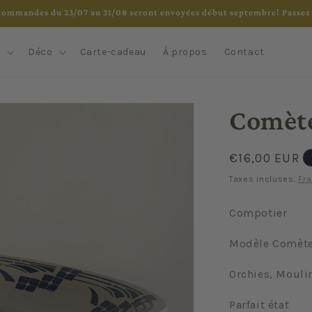
commandes du 23/07 au 31/08 seront envoyées début septembre! Passez 
e
Déco
Carte-cadeau
À propos
Contact
Comèt
Prix
€16,00 EUR
habituel
Taxes incluses.
Fra
Compotier
Modèle Comèt
Orchies, Moul
Parfait état