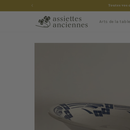
et
Toutes vos 
passer
au
contenu
Arts de la tabl
Passer aux
informations
produits