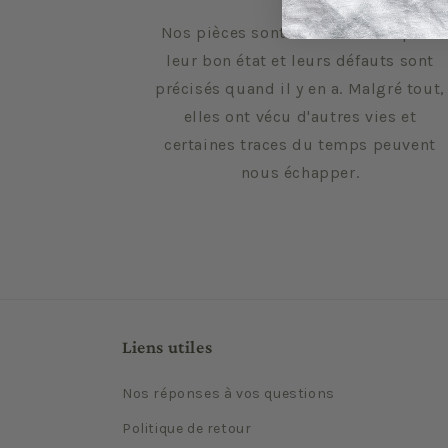
Nos pièces sont sélectionnées pour
leur bon état et leurs défauts sont
précisés quand il y en a. Malgré tout,
elles ont vécu d'autres vies et
certaines traces du temps peuvent
nous échapper.
Liens utiles
Nos réponses à vos questions
Politique de retour