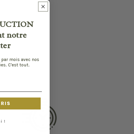
UCTION
nt notre
ter
 par mois avec nos
es. C'est tout.
CRIS
i !