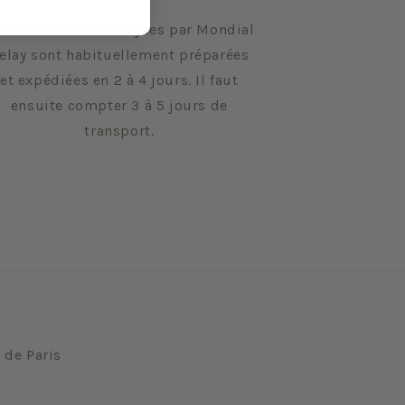
s commandes envoyées par Mondial
elay sont habituellement préparées
et expédiées en 2 à 4 jours. Il faut
ensuite compter 3 à 5 jours de
transport.
 de Paris