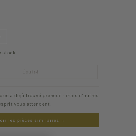
Augmenter
la
quantité
e stock
de
Comète
Épuisé
que a déjà trouvé preneur - mais d’autres
sprit vous attendent.
oir les pièces similaires →