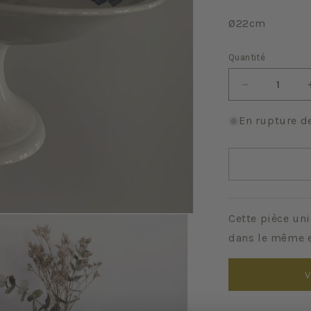
Ø22cm
Quantité
Quantité
Réduire
la
quantité
En rupture d
de
Comète
Cette pièce uni
dans le même e
V