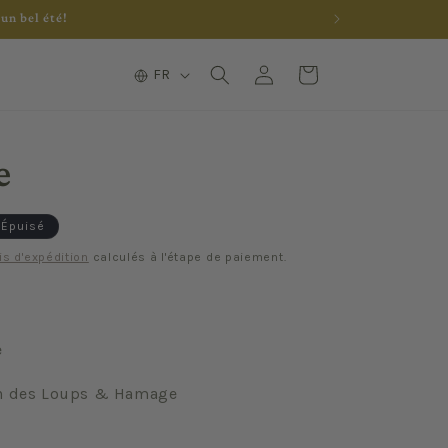
un bel été!
L
Connexion
Panier
FR
a
n
g
e
u
e
Épuisé
is d'expédition
calculés à l'étape de paiement.
e
in des Loups & Hamage