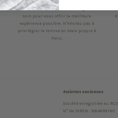
Vos envois sont préparés avec grand
Le
soin pour vous offrir la meilleure
R
expérience possible. N'hésitez pas à
privilégier la remise en main propre à
Paris.
Assiettes anciennes
Société enregistrée au RCS
N° de SIREN : 884699760