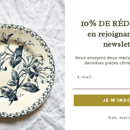
Partager
10%
DE RÉD
en rejoigna
newslet
ir
ia
Nous envoyons deux mails
dernières pièces chiné
s
Email
tre
ale
JE M'INS
Non, merc