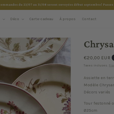
commandes du 23/07 au 31/08 seront envoyées début septembre! Passez 
e
Déco
Carte-cadeau
À propos
Contact
Chrys
Prix
€20,00 EUR
habituel
Taxes incluses.
Fra
Assiette en ter
Modèle Chrysa
Décors variés
Tour festonné o
Ø25cm