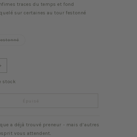
infimes traces du temps et fond
quelé sur certaines au tour festonné
e
Variante
Festonné
épuisée
ou
nible
indisponible
Augmenter
la
quantité
e stock
de
mes
Chrysanthèmes
Épuisé
que a déjà trouvé preneur - mais d’autres
sprit vous attendent.