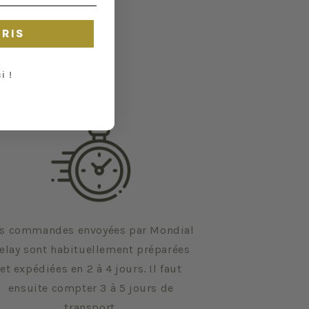
CRIS
i !
s commandes envoyées par Mondial
elay sont habituellement préparées
et expédiées en 2 à 4 jours. Il faut
ensuite compter 3 à 5 jours de
transport.