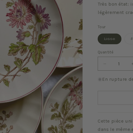
Très bon état: 
légèrement cra
Tour
Variant
Lisse
épuisée
ou
indispo
Quantité
Quantité
Réduire
la
quantité
En rupture d
de
Chrysanthè
Cette pièce uni
dans le même e