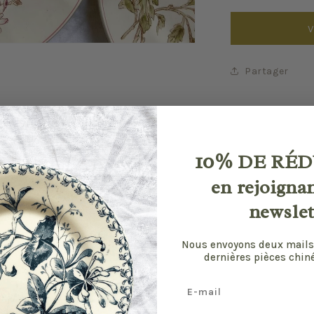
V
Partager
10%
DE RÉD
en rejoigna
newslet
Nous envoyons deux mails
dernières pièces chiné
Email