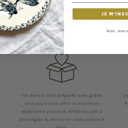
JE M'INS
Non, merc
Vos envois sont préparés avec grand
Le
soin pour vous offrir la meilleure
R
expérience possible. N'hésitez pas à
privilégier la remise en main propre à
Paris.