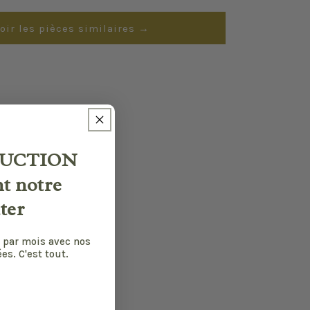
oir les pièces similaires →
UCTION
nt notre
ter
 par mois avec nos
es. C'est tout.