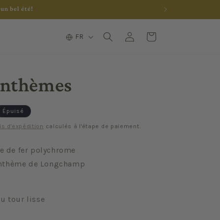
un bel été!
L
Connexion
Panier
FR
a
n
g
anthèmes
u
e
Épuisé
is d'expédition
calculés à l'étape de paiement.
re de fer polychrome
nthème de Longchamp
u tour lisse