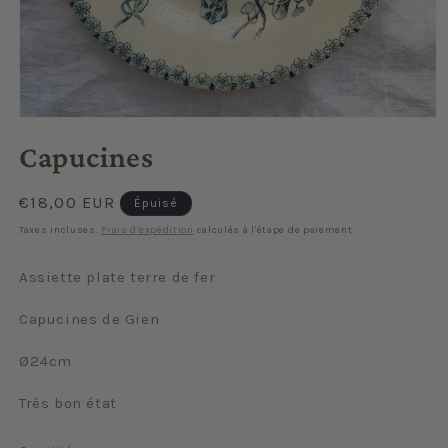
Ouvrir
le
Capucines
média
1
dans
une
Prix
€18,00 EUR
Épuisé
fenêtre
habituel
modale
Taxes incluses.
Frais d'expédition
calculés à l'étape de paiement.
Assiette plate terre de fer
Capucines de Gien
Ø24cm
Très bon état