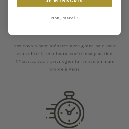
JE M'INSCRIS
Non, merci !
Vos envois sont préparés avec grand soin pour
vous offrir la meilleure expérience possible.
N'hésitez pas à privilégier la remise en main
propre à Paris.