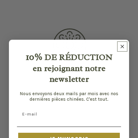
10%
DE RÉDUCTION
en rejoignant notre
newsletter
Nos pièces sont sélectionnées pour leur bon
état et leurs défauts sont précisés quand il y
Nous envoyons deux mails par mois avec nos
en a. Malgré tout, elles ont vécu d'autres vies
dernières pièces chinées. C'est tout.
et certaines traces du temps peuvent nous
Email
échapper.