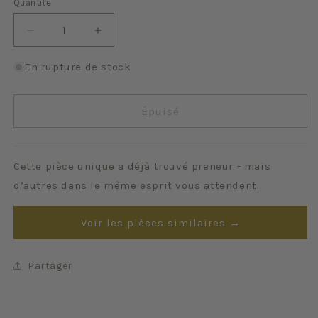
Quantité
Quantité
Réduire
Augmenter
la
la
quantité
quantité
En rupture de stock
de
de
Capucines
Capucines
Épuisé
Cette pièce unique a déjà trouvé preneur - mais
d’autres dans le même esprit vous attendent.
Voir les pièces similaires →
Partager