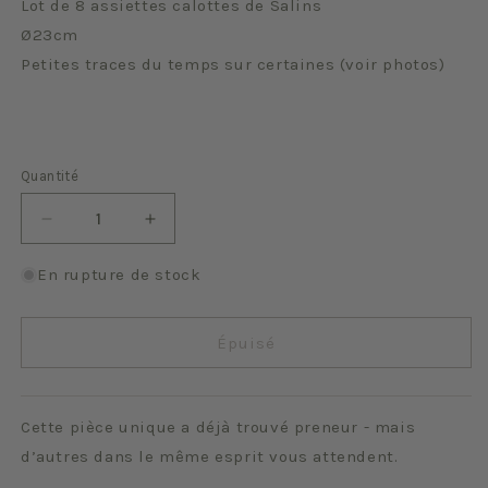
Lot de 8 assiettes calottes de Salins
Ø23cm
Petites traces du temps sur certaines (voir photos)
Quantité
Quantité
Réduire
Augmenter
la
la
quantité
quantité
En rupture de stock
de
de
Calotte
Calotte
arc
arc
Épuisé
en
en
ciel
ciel
(lot
(lot
Cette pièce unique a déjà trouvé preneur - mais
de
de
8)
8)
d’autres dans le même esprit vous attendent.