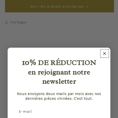
Voir les pièces similaires →
Partager
10%
DE RÉDUCTION
en rejoignant notre
newsletter
Nous envoyons deux mails par mois avec nos
dernières pièces chinées. C'est tout.
Nos pièces sont sélectionnées pour leur bon
Email
état et leurs défauts sont précisés quand il y