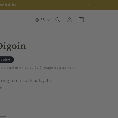
un bel été!
L
Connexion
Panier
FR
a
n
g
Digoin
u
e
Épuisé
is d'expédition
calculés à l'étape de paiement.
arreguemines bleu layette
cm