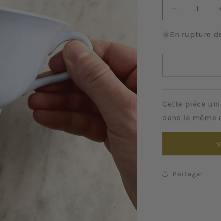
Réduire
la
quantité
En rupture d
de
Bleue
Digoin
Cette pièce uni
dans le même e
V
Partager