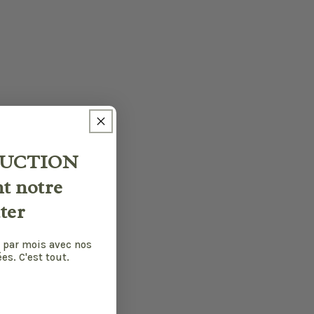
UCTION
nt notre
ter
 par mois avec nos
es. C'est tout.