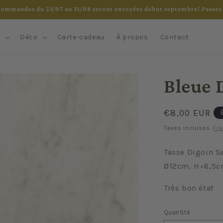
commandes du 23/07 au 31/08 seront envoyées début septembre! Passez 
e
Déco
Carte-cadeau
À propos
Contact
Bleue 
Prix
€8,00 EUR
habituel
Taxes incluses.
Fra
Tasse Digoin S
Ø12cm, H=6,5
Très bon état
Quantité
Quantité