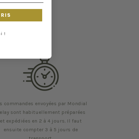
CRIS
i !
s commandes envoyées par Mondial
elay sont habituellement préparées
et expédiées en 2 à 4 jours. Il faut
ensuite compter 3 à 5 jours de
transport.