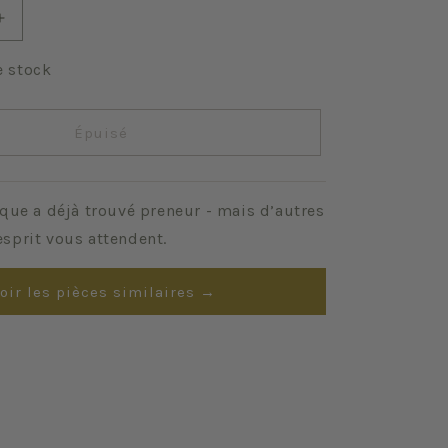
Augmenter
la
quantité
e stock
de
Bleue
Digoin
Épuisé
que a déjà trouvé preneur - mais d’autres
sprit vous attendent.
oir les pièces similaires →