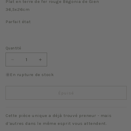
Plat en terre de fer rouge Bégonia de Gien
36,5x26cm
Parfait état
Quantité
Quantité
Réduire
Augmenter
la
la
quantité
quantité
En rupture de stock
de
de
Bégonia
Bégonia
Épuisé
Cette pièce unique a déjà trouvé preneur - mais
d’autres dans le même esprit vous attendent.