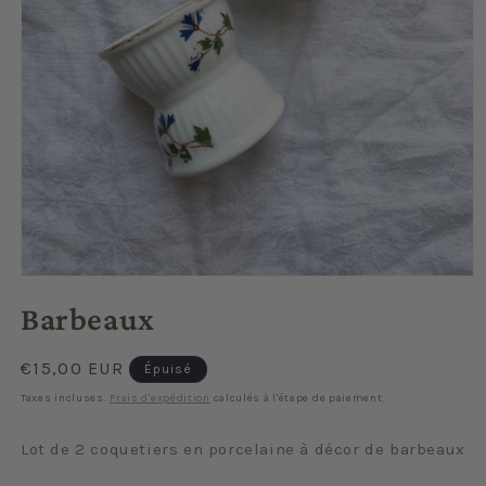
Ouvrir
le
Barbeaux
média
1
dans
une
Prix
€15,00 EUR
Épuisé
fenêtre
habituel
modale
Taxes incluses.
Frais d'expédition
calculés à l'étape de paiement.
Lot de 2 coquetiers en porcelaine à décor de barbeaux