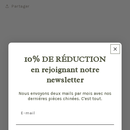
Partager
10%
DE RÉDUCTION
en rejoignant notre
newsletter
Nous envoyons deux mails par mois avec nos
dernières pièces chinées. C'est tout.
Nos pièces sont sélectionnées pour leur bon
état et leurs défauts sont précisés quand il y
Email
en a. Malgré tout, elles ont vécu d'autres vies
et certaines traces du temps peuvent nous