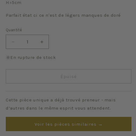
H=5cm
Parfait état ci ce n'est de légers manques de doré
Quantité
Quantité
Réduire
Augmenter
la
la
quantité
quantité
En rupture de stock
de
de
Barbeaux
Barbeaux
Épuisé
Cette pièce unique a déjà trouvé preneur - mais
d’autres dans le même esprit vous attendent.
Voir les pièces similaires →