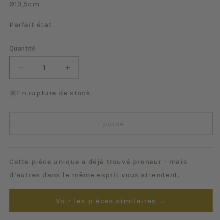
Ø13,5cm
Parfait état
Quantité
Quantité
Réduire
Augmenter
la
la
quantité
quantité
En rupture de stock
de
de
Roseau
Roseau
Épuisé
Cette pièce unique a déjà trouvé preneur - mais
d’autres dans le même esprit vous attendent.
Voir les pièces similaires →