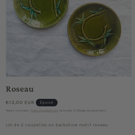
Ouvrir
le
Roseau
média
1
dans
une
Prix
€13,00 EUR
Épuisé
fenêtre
habituel
modale
Taxes incluses.
Frais d'expédition
calculés à l'étape de paiement.
Lot de 2 coupelles en barbotine motif roseau