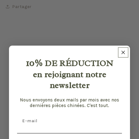
Partager
10%
DE RÉDUCTION
en rejoignant notre
newsletter
Nous envoyons deux mails par mois avec nos
dernières pièces chinées. C'est tout.
Nos pièces sont sélectionnées pour leur bon
état et leurs défauts sont précisés quand il y
Email
en a. Malgré tout, elles ont vécu d'autres vies
et certaines traces du temps peuvent nous