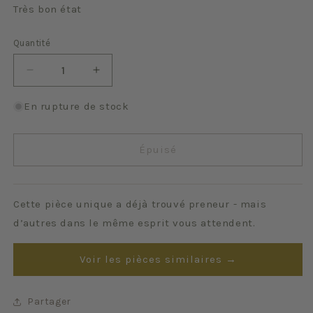
Très bon état
Quantité
Quantité
Réduire
Augmenter
la
la
quantité
quantité
En rupture de stock
de
de
Austerlitz
Austerlitz
Épuisé
Cette pièce unique a déjà trouvé preneur - mais
d’autres dans le même esprit vous attendent.
Voir les pièces similaires →
Partager