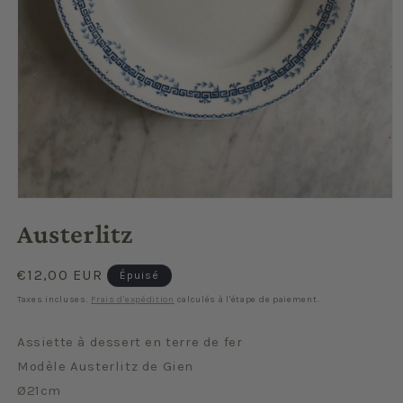
Ouvrir
le
Austerlitz
média
1
dans
une
Prix
€12,00 EUR
Épuisé
fenêtre
habituel
modale
Taxes incluses.
Frais d'expédition
calculés à l'étape de paiement.
Assiette à dessert en terre de fer
Modèle Austerlitz de Gien
Ø21cm