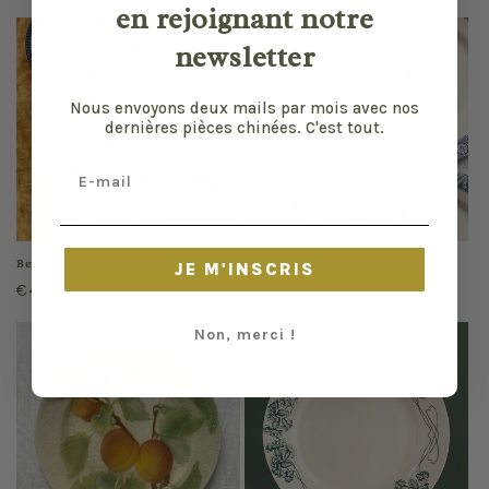
en rejoignant notre
habituel
habituel
newsletter
Nous envoyons deux mails par mois avec nos
dernières pièces chinées. C'est tout.
Email
Bernadette (lot de 6)
Lamartine
JE M'INSCRIS
Prix
€45,00 EUR
Prix
€12,00 EUR
habituel
habituel
Non, merci !