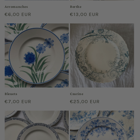
Arromanches
Berthe
Prix
€6,00 EUR
Prix
€13,00 EUR
habituel
habituel
Bleuets
Czarine
Prix
€7,00 EUR
Prix
€25,00 EUR
habituel
habituel