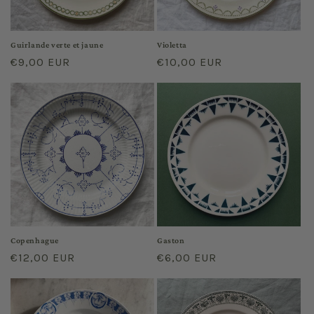
Guirlande verte et jaune
Violetta
Prix
€9,00 EUR
Prix
€10,00 EUR
habituel
habituel
Copenhague
Gaston
Prix
€12,00 EUR
Prix
€6,00 EUR
habituel
habituel