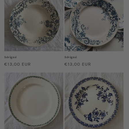
o
n
:
Sévigné
Sévigné
Prix
€13,00 EUR
Prix
€13,00 EUR
habituel
habituel