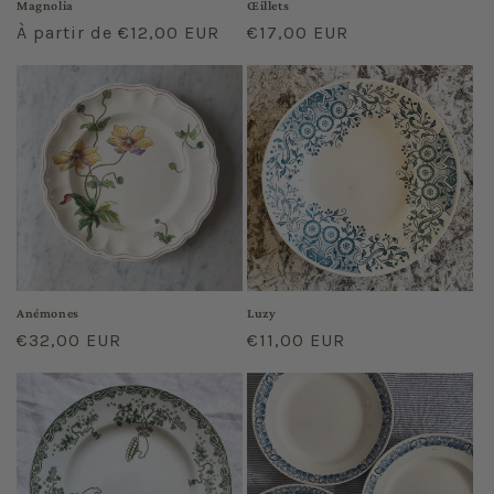
Magnolia
Œillets
Prix
À partir de €12,00 EUR
Prix
€17,00 EUR
habituel
habituel
Anémones
Luzy
Prix
€32,00 EUR
Prix
€11,00 EUR
habituel
habituel