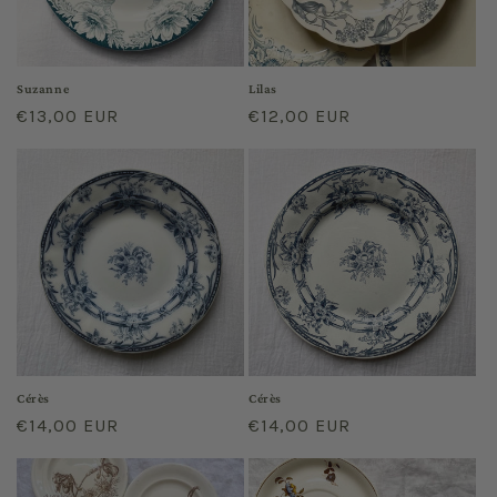
Suzanne
Lilas
Prix
€13,00 EUR
Prix
€12,00 EUR
habituel
habituel
Cérès
Cérès
Prix
€14,00 EUR
Prix
€14,00 EUR
habituel
habituel