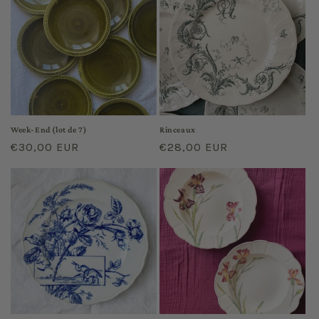
Week-End (lot de 7)
Rinceaux
Prix
€30,00 EUR
Prix
€28,00 EUR
habituel
habituel