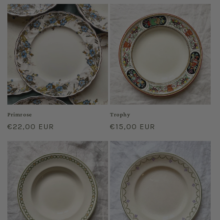
habituel
habituel
Primrose
Trophy
Prix
€22,00 EUR
Prix
€15,00 EUR
habituel
habituel