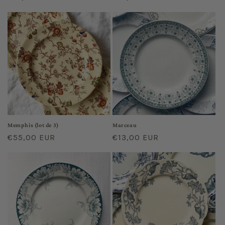
habituel
habituel
Memphis (lot de 3)
Marceau
Prix
€55,00 EUR
Prix
€13,00 EUR
habituel
habituel