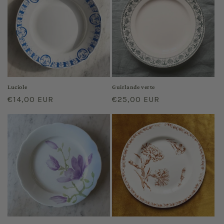
Luciole
Guirlande verte
Prix
€14,00 EUR
Prix
€25,00 EUR
habituel
habituel