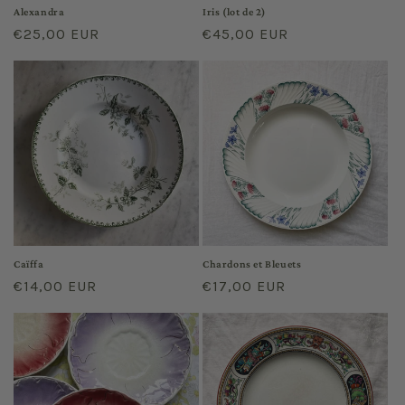
Alexandra
Iris (lot de 2)
Prix
€25,00 EUR
Prix
€45,00 EUR
habituel
habituel
Caïffa
Chardons et Bleuets
Prix
€14,00 EUR
Prix
€17,00 EUR
habituel
habituel