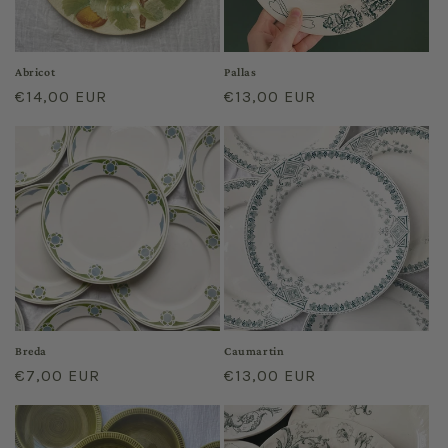
Abricot
Pallas
Prix
€14,00 EUR
Prix
€13,00 EUR
habituel
habituel
Breda
Caumartin
Prix
€7,00 EUR
Prix
€13,00 EUR
habituel
habituel