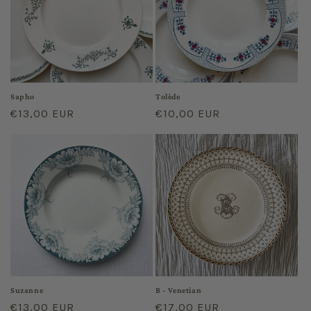
Sapho
Tolède
Prix
€13,00 EUR
Prix
€10,00 EUR
habituel
habituel
Suzanne
B - Venetian
Prix
€13,00 EUR
Prix
€17,00 EUR