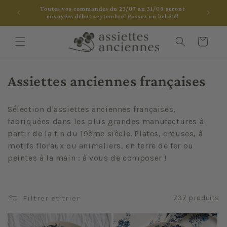
et
Toutes vos commandes du 23/07 au 31/08 seront
passer
envoyées début septembre! Passez un bel été!
au
contenu
Panier
C
Assiettes anciennes françaises
o
Sélection d'assiettes anciennes françaises,
l
fabriquées dans les plus grandes manufactures à
partir de la fin du 19ème siècle. Plates, creuses, à
l
motifs floraux ou animaliers, en terre de fer ou
e
peintes à la main : à vous de composer !
c
t
Filtrer et trier
737 produits
i