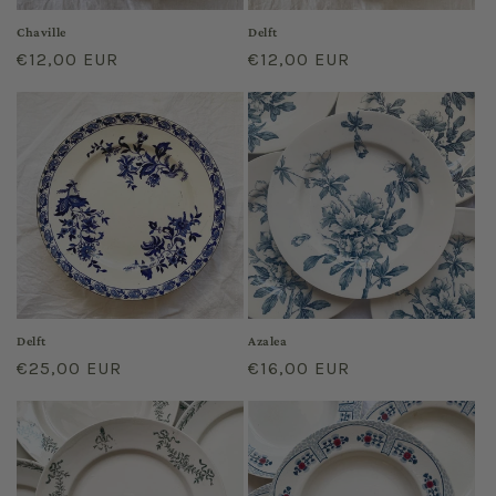
Chaville
Delft
Prix
€12,00 EUR
Prix
€12,00 EUR
habituel
habituel
Delft
Azalea
Prix
€25,00 EUR
Prix
€16,00 EUR
habituel
habituel