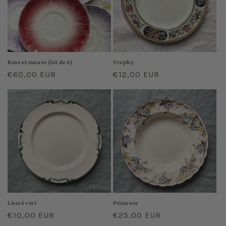
Rose et mauve (lot de 6)
Trophy
Prix
€60,00 EUR
Prix
€12,00 EUR
habituel
habituel
Liseré vert
Primrose
Prix
€10,00 EUR
Prix
€25,00 EUR