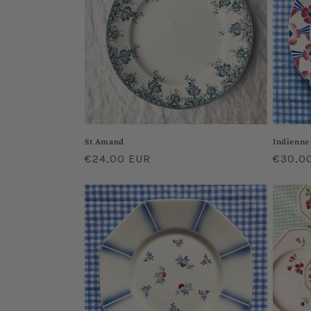
St Amand
Indienne
Regular
€24,00 EUR
Regula
€30,0
price
price