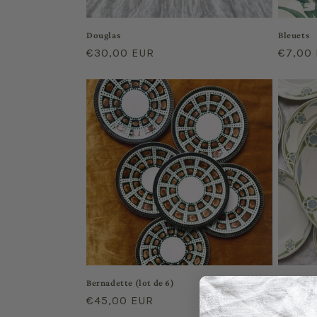
Douglas
Bleuets
Regular
€30,00 EUR
Regula
€7,00
price
price
Bernadette (lot de 6)
Breda
Regular
€45,00 EUR
Regula
€12,0