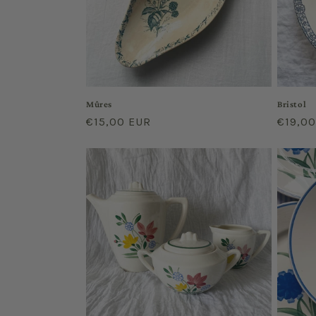
Mûres
Bristol
Regular
€15,00 EUR
Regula
€19,0
price
price