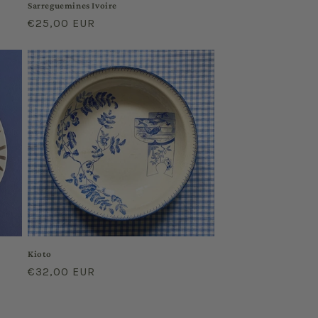
Sarreguemines Ivoire
Regular
€25,00 EUR
price
Kioto
Regular
€32,00 EUR
price