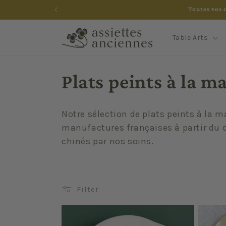
Skip to
Toutes vos 
content
Table Arts
C
Plats peints à la m
o
Notre sélection de plats peints à la m
l
manufactures françaises à partir du
chinés par nos soins.
l
e
Filter
c