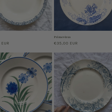
Primevères
r
0 EUR
Regular
€35,00 EUR
price