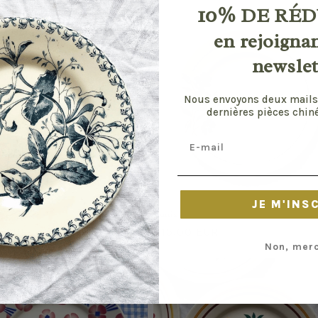
price
10%
DE RÉD
en rejoigna
newslet
Nous envoyons deux mails
dernières pièces chiné
Email
JE M'INS
Tunis
r
0 EUR
Regular
€15,00 EUR
Non, merc
price