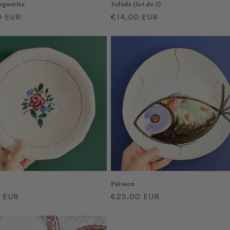
rguerite
Tolède (lot de 2)
r
0 EUR
Regular
€14,00 EUR
price
Poisson
r
0 EUR
Regular
€25,00 EUR
price