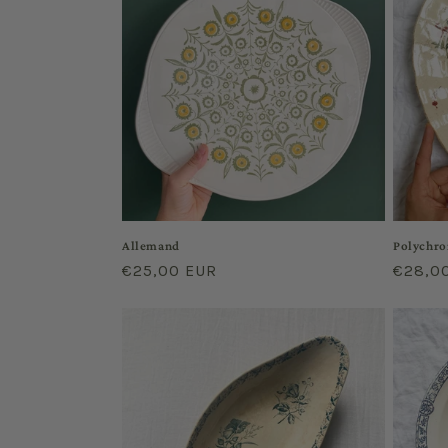
t
i
o
n
:
Allemand
Polychr
Regular
€25,00 EUR
Regula
€28,0
price
price