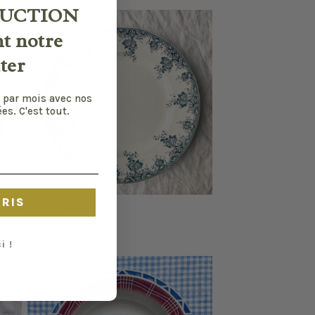
price
UCTION
nt notre
ter
 par mois avec nos
es. C'est tout.
CRIS
St Amand
Regular
€30,00 EUR
i !
price