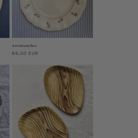
Arromanches
Regular
€6,00 EUR
price