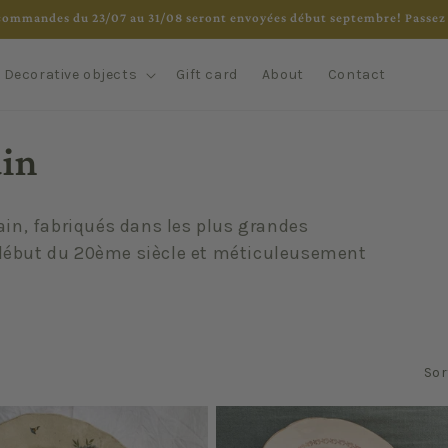
commandes du 23/07 au 31/08 seront envoyées début septembre! Passez 
Decorative objects
Gift card
About
Contact
ain
ain, fabriqués dans les plus grandes
 début du 20ème siècle et méticuleusement
Sor