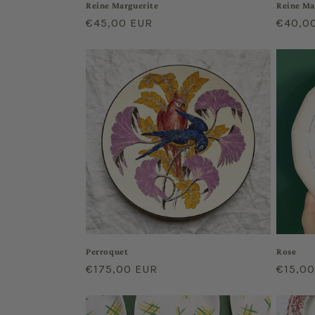
Reine Marguerite
Reine Ma
Regular
€45,00 EUR
Regula
€40,0
price
price
Perroquet
Rose
Regular
€175,00 EUR
Regula
€15,0
price
price