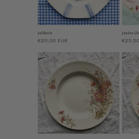
Jolibois
Janine (l
Regular
€20,00 EUR
Regula
€25,0
price
price