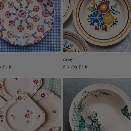
Orsay
r
0 EUR
Regular
€6,00 EUR
price