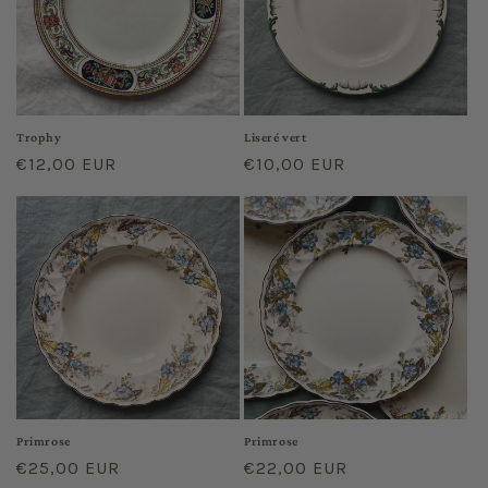
Trophy
Liseré vert
Regular
€12,00 EUR
Regular
€10,00 EUR
price
price
Primrose
Primrose
Regular
€25,00 EUR
Regular
€22,00 EUR