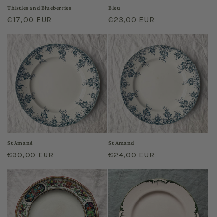
Thistles and Blueberries
Bleu
Regular
€17,00 EUR
Regular
€23,00 EUR
price
price
St Amand
St Amand
Regular
€30,00 EUR
Regular
€24,00 EUR
price
price