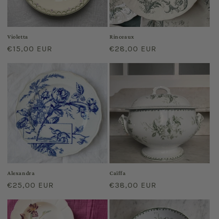
Violetta
Rinceaux
Regular
€15,00 EUR
Regular
€28,00 EUR
price
price
Alexandra
Caïffa
Regular
€25,00 EUR
Regular
€38,00 EUR
price
price