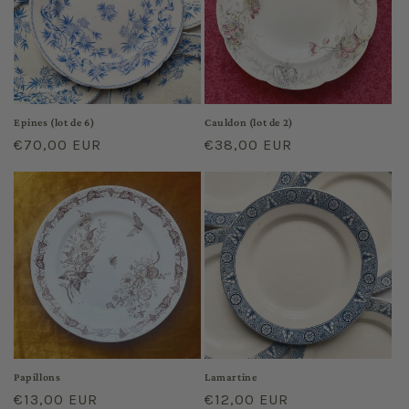
Epines (lot de 6)
Cauldon (lot de 2)
Regular
€70,00 EUR
Regular
€38,00 EUR
price
price
Papillons
Lamartine
Regular
€13,00 EUR
Regular
€12,00 EUR