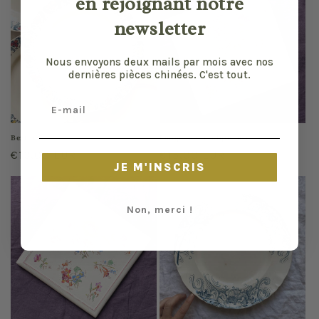
en rejoignant notre
newsletter
Nous envoyons deux mails par mois avec nos
dernières pièces chinées. C'est tout.
Email
Berthe
Longchamp tulipe rose
Regular
€13,00 EUR
Regular
€15,00 EUR
JE M'INSCRIS
price
price
Non, merci !