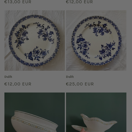
Regular
€13,00 EUR
Regular
€12,00 EUR
price
price
Delft
Delft
Regular
€12,00 EUR
Regular
€25,00 EUR
price
price