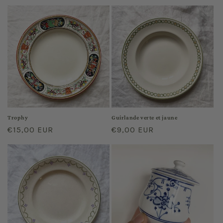
price
price
Trophy
Guirlande verte et jaune
Regular
€15,00 EUR
Regular
€9,00 EUR
price
price