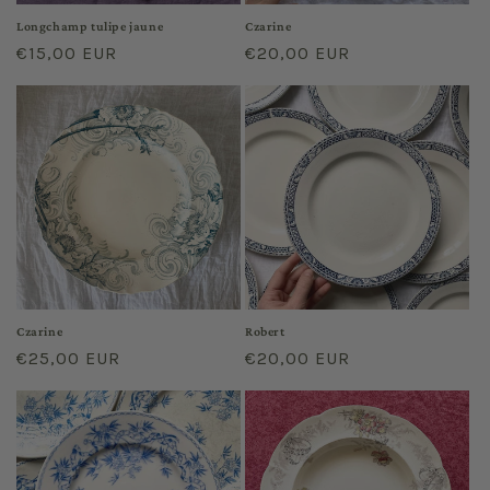
Longchamp tulipe jaune
Czarine
Regular
€15,00 EUR
Regular
€20,00 EUR
price
price
Czarine
Robert
Regular
€25,00 EUR
Regular
€20,00 EUR
price
price