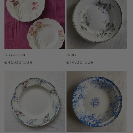
Iris (lot de 2)
Caïffa
Regular
€45,00 EUR
Regular
€14,00 EUR
price
price