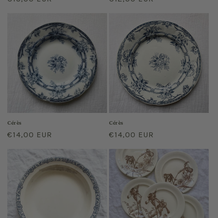
price
price
Cérès
Cérès
Regular
€14,00 EUR
Regular
€14,00 EUR
price
price