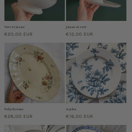
Vert et jaune
Jaune et vert
Regular
€20,00 EUR
Regular
€12,00 EUR
price
price
Polychrome
Azalea
Regular
€28,00 EUR
Regular
€16,00 EUR
price
price