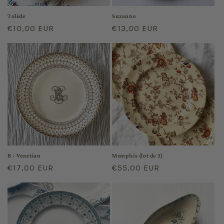
Tolède
Suzanne
Regular
€10,00 EUR
Regular
€13,00 EUR
price
price
B - Venetian
Memphis (lot de 3)
Regular
€17,00 EUR
Regular
€55,00 EUR
price
price