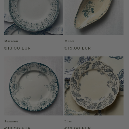
Marceau
Mûres
Regular
€13,00 EUR
Regular
€15,00 EUR
price
price
Suzanne
Lilas
Regular
€13,00 EUR
Regular
€12,00 EUR