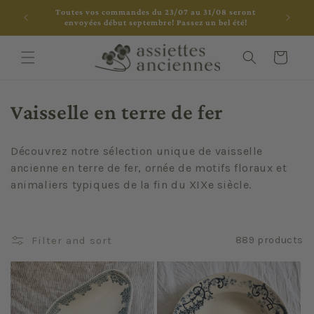
Skip to
Toutes vos commandes du 23/07 au 31/08 seront
content
envoyées début septembre! Passez un bel été!
Cart
C
Vaisselle en terre de fer
o
Découvrez notre sélection unique de vaisselle
l
ancienne en terre de fer, ornée de motifs floraux et
animaliers typiques de la fin du XIXe siècle.
l
e
Filter and sort
889 products
c
t
i