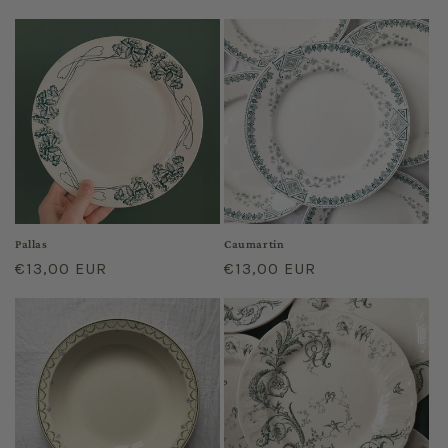
price
price
Pallas
Caumartin
Regular
€13,00 EUR
Regular
€13,00 EUR
price
price