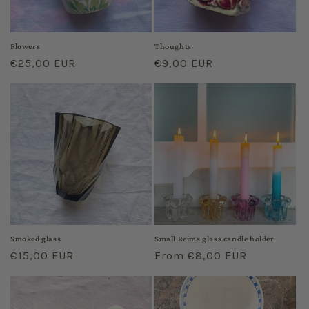
Flowers
Thoughts
Regular
€25,00 EUR
Regular
€9,00 EUR
price
price
Smoked glass
Small Reims glass candle holder
Regular
€15,00 EUR
Regular
From €8,00 EUR
price
price