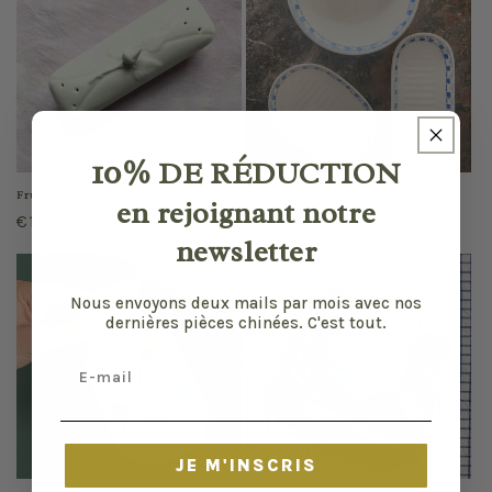
10%
DE RÉDUCTION
Fruit
Blue checkerboard
en rejoignant notre
Regular
€15,00 EUR
Regular
€40,00 EUR
newsletter
price
price
Nous envoyons deux mails par mois avec nos
dernières pièces chinées. C'est tout.
Email
JE M'INSCRIS