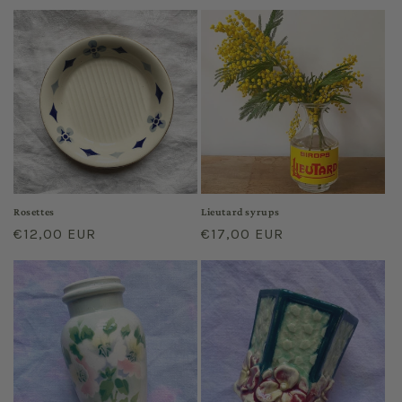
price
price
Rosettes
Lieutard syrups
Regular
€12,00 EUR
Regular
€17,00 EUR
price
price