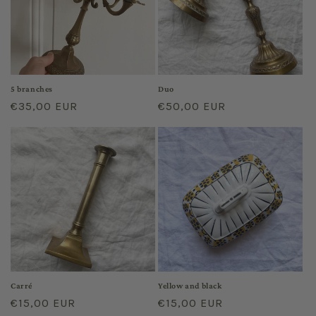
o
n
:
5 branches
Duo
Regular
€35,00 EUR
Regular
€50,00 EUR
price
price
Carré
Yellow and black
Regular
€15,00 EUR
Regular
€15,00 EUR