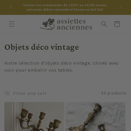
Skip to
Toutes vos commandes du 23/07 au 31/08 seront
content
envoyées début septembre! Passez un bel été!
Cart
C
Objets déco vintage
o
Notre sélection d'objets déco vintage, chinés avec
l
soin pour embellir vos tables.
l
e
Filter and sort
55 products
c
t
i