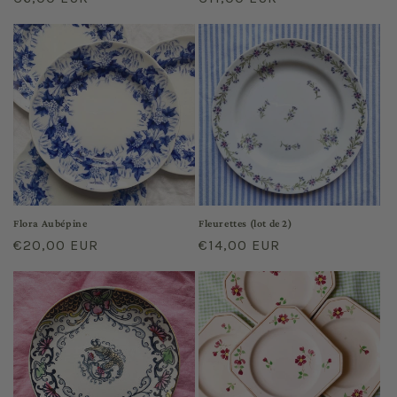
price
price
Flora Aubépine
Fleurettes (lot de 2)
Regular
€20,00 EUR
Regular
€14,00 EUR
price
price