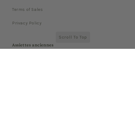
Terms of Sales
Privacy Policy
Scroll To Top
Assiettes anciennes
Société enregistrée au RCS de Paris
N° de SIREN : 884699760
Suivez-nous sur Instagram sur le
compte
@assiettesanciennes
Newsletter
Email