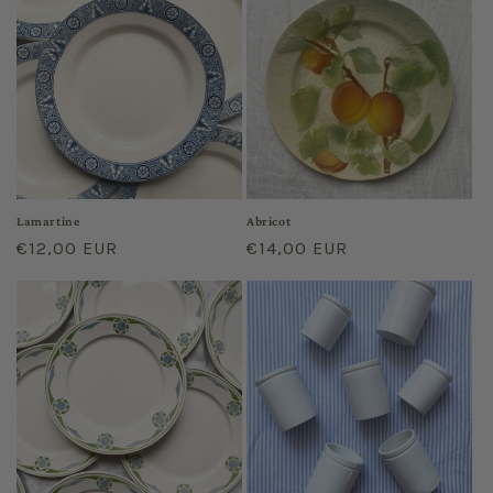
Lamartine
Abricot
Regular
€12,00 EUR
Regular
€14,00 EUR
price
price