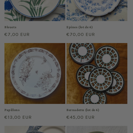
Bleuets
Epines (lot de 6)
Regular
€7,00 EUR
Regular
€70,00 EUR
price
price
Papillons
Bernadette (lot de 6)
Regular
€13,00 EUR
Regular
€45,00 EUR
price
price