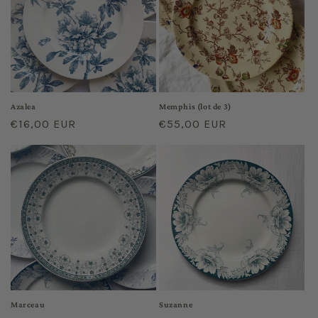
o
n
:
Azalea
Memphis (lot de 3)
Regular
€16,00 EUR
Regular
€55,00 EUR
price
price
Marceau
Suzanne