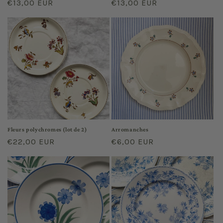
Regular
€13,00 EUR
Regular
€13,00 EUR
price
price
Fleurs polychromes (lot de 2)
Arromanches
Regular
€22,00 EUR
Regular
€6,00 EUR
price
price