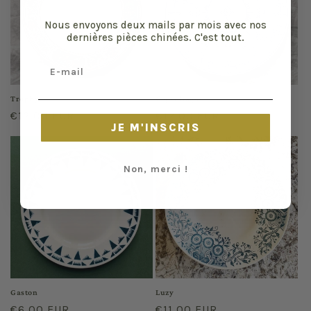
Nous envoyons deux mails par mois avec nos
dernières pièces chinées. C'est tout.
Email
Trophy
Copenhague
Regular
€12,00 EUR
Regular
€12,00 EUR
JE M'INSCRIS
price
price
Non, merci !
Gaston
Luzy
Regular
€6,00 EUR
Regular
€11,00 EUR