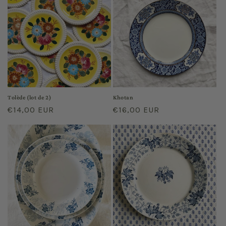
Tolède (lot de 2)
Khotan
Regular
€14,00 EUR
Regular
€16,00 EUR
price
price