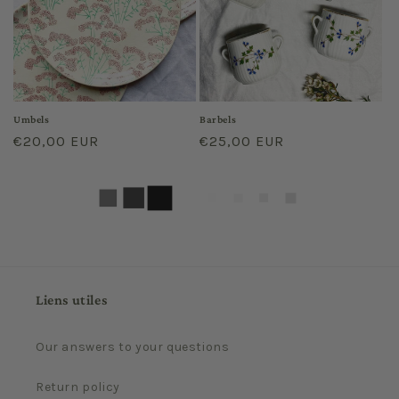
Umbels
Barbels
Regular
€20,00 EUR
Regular
€25,00 EUR
price
price
Liens utiles
Our answers to your questions
Return policy