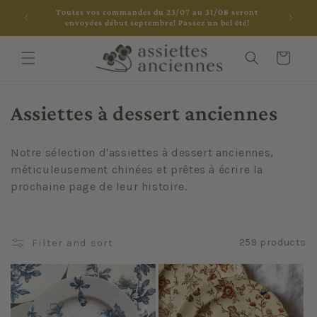
Skip to
Toutes vos commandes du 23/07 au 31/08 seront
content
envoyées début septembre! Passez un bel été!
Cart
C
Assiettes à dessert anciennes
o
Notre sélection d'assiettes à dessert anciennes,
l
méticuleusement chinées et prêtes à écrire la
prochaine page de leur histoire.
l
e
Filter and sort
259 products
c
t
i