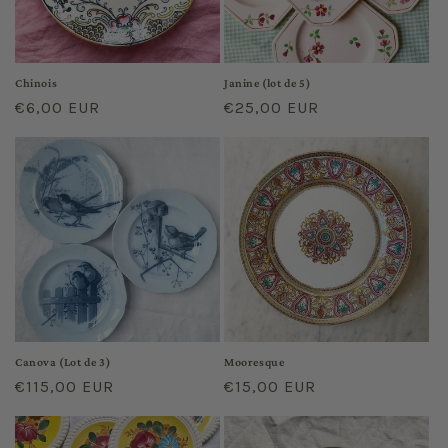
Chinois
Janine (lot de 5)
Regular
€6,00 EUR
Regular
€25,00 EUR
price
price
Canova (Lot de 3)
Mooresque
Regular
€115,00 EUR
Regular
€15,00 EUR
price
price