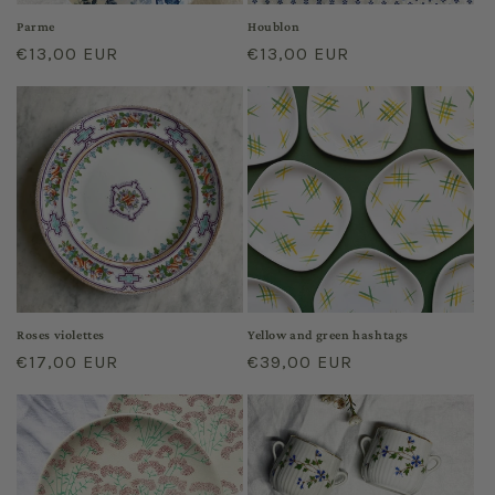
Parme
Houblon
Regular
€13,00 EUR
Regular
€13,00 EUR
price
price
Roses violettes
Yellow and green hashtags
Regular
€17,00 EUR
Regular
€39,00 EUR
price
price