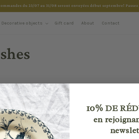
commandes du 23/07 au 31/08 seront envoyées début septembre! Passez 
Decorative objects
Gift card
About
Contact
ishes
10%
DE RÉD
en rejoigna
newslet