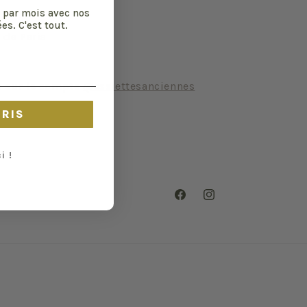
 par mois avec nos
es. C'est tout.
 de Paris
m sur le compte
@assiettesanciennes
CRIS
i !
Facebook
Instagram