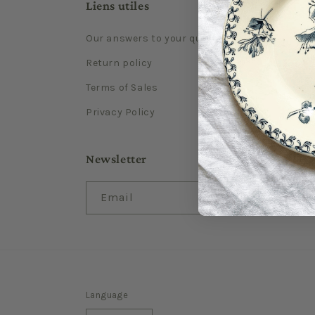
Liens utiles
Our answers to your questions
Return policy
Terms of Sales
Privacy Policy
Newsletter
Email
Language