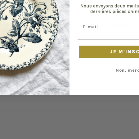
Assiettes anciennes
Nous envoyons deux mails
dernières pièces chiné
Société enregistrée au RCS
Email
N° de SIREN : 884699760
Suivez-nous sur Instagra
JE M'INS
Non, merc