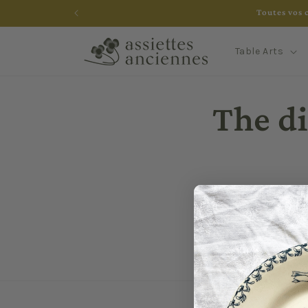
Skip to
Toutes vos 
content
Table Arts
The d